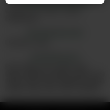
LES VILLES DU DÉPARTEMENT
NORD
Dunkerque
Lille
Roubaix
Tourcoing
Villeneuve-d'Ascq
LES DÉPARTEMENTS VOISINS
Pas-de-Calais
Somme
LES PRINCIPALES VILLES
Paris
Marseille
Lyon
Toulouse
Nice
Nantes
Montpellier
Strasbourg
Bordeaux
Lille
Rennes
Reims
Toulon
Saint-Étienne
Le Havre
Grenoble
Angers
Dijon
Nîmes
Villeurbanne