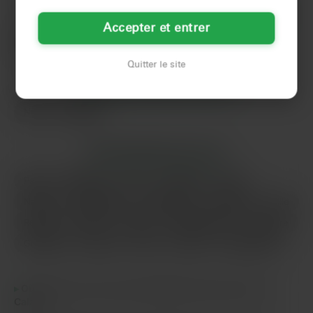
LES VILLES DU DÉPARTEMENT
PAS-DE-CALAIS
Accepter et entrer
Calais
Quitter le site
LES DÉPARTEMENTS VOISINS
Nord
Somme
LES PRINCIPALES VILLES
Paris
Marseille
Lyon
Toulouse
Nice
Nantes
Montpellier
Strasbourg
Bordeaux
Lille
Rennes
Reims
Toulon
Saint-Étienne
Le Havre
Grenoble
Angers
Dijon
Nîmes
Villeurbanne
Où trouver des rencontres téléphone dans le Pas-de-
Calais ?